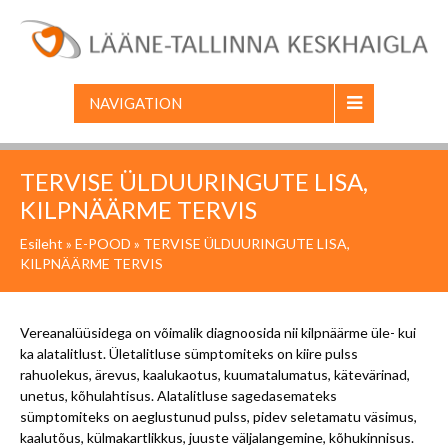
NAVIGATION
TERVISE ÜLDUURINGUTE LISA,
KILPNÄÄRME TERVIS
Esileht
»
E-POOD
» TERVISE ÜLDUURINGUTE LISA,
KILPNÄÄRME TERVIS
Vereanalüüsidega on võimalik diagnoosida nii kilpnäärme üle- kui
ka alatalitlust. Ületalitluse sümptomiteks on kiire pulss
rahuolekus, ärevus, kaalukaotus, kuumatalumatus, kätevärinad,
unetus, kõhulahtisus. Alatalitluse sagedasemateks
sümptomiteks on aeglustunud pulss, pidev seletamatu väsimus,
kaalutõus, külmakartlikkus, juuste väljalangemine, kõhukinnisus.