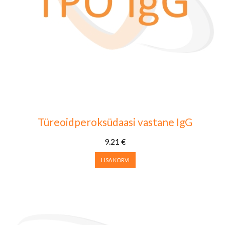
Türeoidperoksüdaasi vastane IgG
9.21
€
LISA KORVI