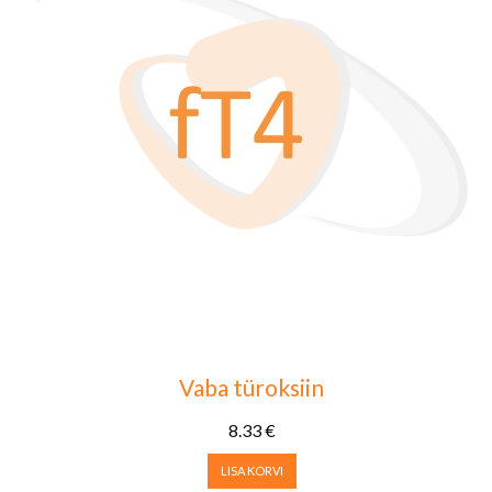
Vaba türoksiin
8.33
€
LISA KORVI